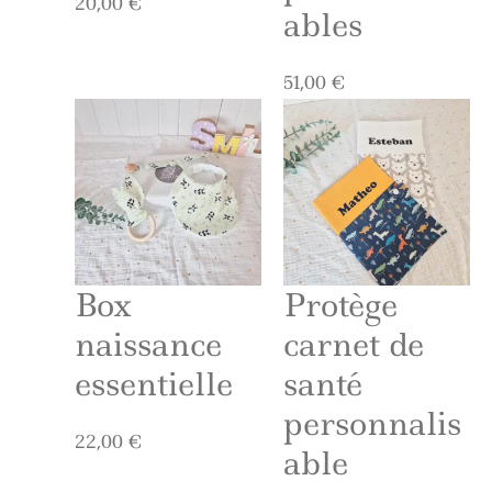
20,00
€
ables
51,00
€
Box
Protège
naissance
carnet de
essentielle
santé
personnalis
22,00
€
able