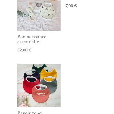
7,00
€
Box naissance
essentielle
22,00
€
Bavoir rond