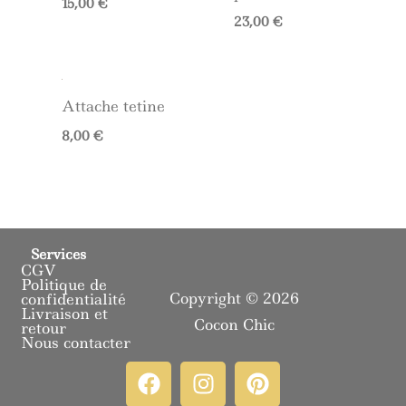
15,00
€
23,00
€
Attache tetine
8,00
€
Services
CGV
Politique de
Copyright © 2026
confidentialité
Livraison et
Cocon Chic
retour
Nous contacter
F
I
P
a
n
i